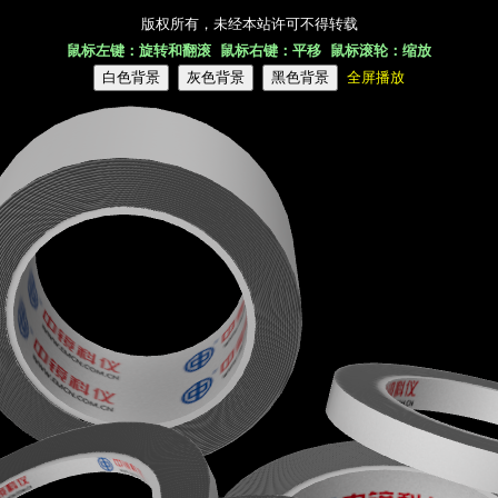
版权所有，未经本站许可不得转载
鼠标左键：旋转和翻滚 鼠标右键：平移 鼠标滚轮：缩放
全屏播放